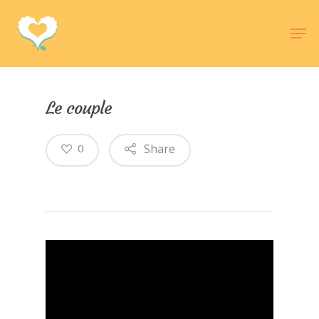
Hit enter to search or ESC to close
Le couple
Share
0