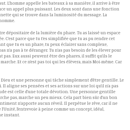
ut. L’homme appelle les bateaux à sa manière, il arrive à être
ance un appel plus puissant. Les deux sont dans une fonction
ès nette qui se trouve dans la luminosité du message. La
l’homme.
’être dépositaire de la lumière du phare. Tu as laissé un espace
e. C’est parce que tu t’es simplifiée que tu as pu rendre cet
nt que tu es un phare, tu peux éclairer sans complexe,
as n’a pas à te déranger. Tu n’as pas besoin de les élever pour
pas. Eux aussi peuvent être des phares, il suffit qu’ils le
 marche. Et ce n’est pas toi qui les élèvera, mais Moi-même. Car
e Dieu et une personne qui tâche simplement d’être gentille. Le
 Il aligne ses pensées et ses actions sur une loi qu’il n’a pas
titude est celle d’une totale dévotion. Une personne gentille
marche pas, marche un peu mieux. Cela part bien sûr d’un bon
timent n’apporte aucun réveil. Il perpétue le rêve, car il ne
de l’Unité, l’entrevoie à peine comme un concept, idéal,
e instant.