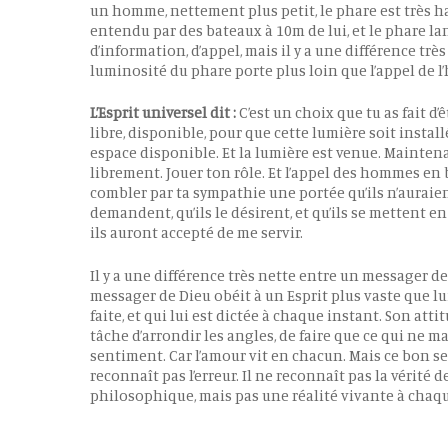
un homme, nettement plus petit, le phare est très ha
entendu par des bateaux à 10m de lui, et le phare l
d’information, d’appel, mais il y a une différence tr
luminosité du phare porte plus loin que l’appel de 
L’Esprit universel dit :
C’est un choix que tu as fait d
libre, disponible, pour que cette lumière soit installé
espace disponible. Et la lumière est venue. Maintena
librement. Jouer ton rôle. Et l’appel des hommes en b
combler par ta sympathie une portée qu’ils n’auraient 
demandent, qu’ils le désirent, et qu’ils se mettent en
ils auront accepté de me servir.
Il y a une différence très nette entre un messager d
messager de Dieu obéit à un Esprit plus vaste que lui.
faite, et qui lui est dictée à chaque instant. Son at
tâche d’arrondir les angles, de faire que ce qui ne 
sentiment. Car l’amour vit en chacun. Mais ce bon sen
reconnaît pas l’erreur. Il ne reconnaît pas la vérité 
philosophique, mais pas une réalité vivante à chaqu