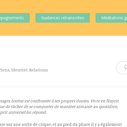
mpagnements
Guidances retranscrites
Méditations g
 Sens
,
Identité
,
Relations
sager, Lorène est confrontée à ses propres doutes. Vivre en l’Esprit,
t que de tâcher de se comporter de manière aimante au quotidien,
prit universel lui répond.
are sur une sorte de crique, et au pied du phare il y a également