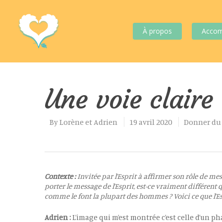
À propos
Acco
Une voie claire
By
Lorène et Adrien
19 avril 2020
Donner du
Contexte :
Invitée par l’Esprit à affirmer son rôle de mes
porter le message de l’Esprit, est-ce vraiment différen
Hit enter to search or ESC to close
comme le font la plupart des hommes ? Voici ce que l’Es
Adrien :
L’image qui m’est montrée c’est celle d’un ph