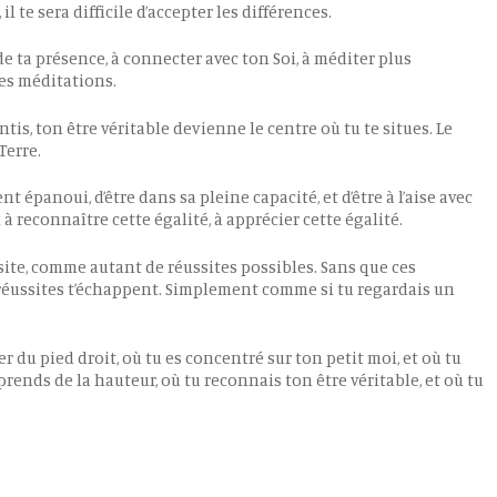
 il te sera difficile d’accepter les différences.
de ta présence, à connecter avec ton Soi, à méditer plus
ces méditations.
tis, ton être véritable devienne le centre où tu te situes. Le
Terre.
t épanoui, d’être dans sa pleine capacité, et d’être à l’aise avec
i à reconnaître cette égalité, à apprécier cette égalité.
ssite, comme autant de réussites possibles. Sans que ces
s réussites t’échappent. Simplement comme si tu regardais un
r du pied droit, où tu es concentré sur ton petit moi, et où tu
rends de la hauteur, où tu reconnais ton être véritable, et où tu