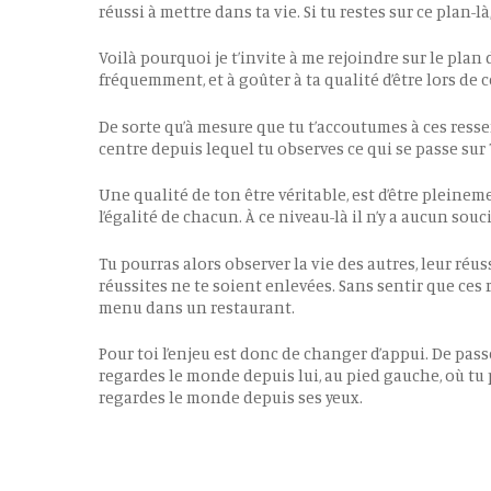
réussi à mettre dans ta vie. Si tu restes sur ce plan-là,
Voilà pourquoi je t’invite à me rejoindre sur le plan 
fréquemment, et à goûter à ta qualité d’être lors de 
De sorte qu’à mesure que tu t’accoutumes à ces ressen
centre depuis lequel tu observes ce qui se passe sur 
Une qualité de ton être véritable, est d’être pleinemen
l’égalité de chacun. À ce niveau-là il n’y a aucun souc
Tu pourras alors observer la vie des autres, leur réu
réussites ne te soient enlevées. Sans sentir que ce
menu dans un restaurant.
Pour toi l’enjeu est donc de changer d’appui. De passe
regardes le monde depuis lui, au pied gauche, où tu p
regardes le monde depuis ses yeux.