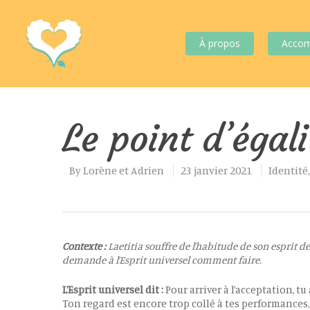
À propos
Acco
Le point d’égali
By
Lorène et Adrien
23 janvier 2021
Identité
Contexte :
Laetitia souffre de l’habitude de son esprit de
demande à l’Esprit universel comment faire.
Hit enter to search or ESC to close
L’Esprit universel dit :
Pour arriver à l’acceptation, t
Ton regard est encore trop collé à tes performances,