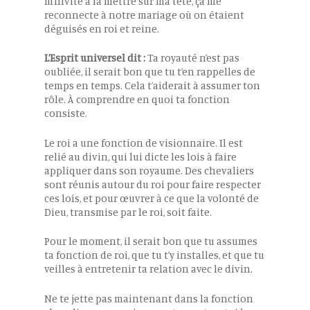
m’invite à la mettre sur ma tête, ça me
reconnecte à notre mariage où on étaient
déguisés en roi et reine.
L’Esprit universel dit :
Ta royauté n’est pas
oubliée, il serait bon que tu t’en rappelles de
temps en temps. Cela t’aiderait à assumer ton
rôle. À comprendre en quoi ta fonction
consiste.
Le roi a une fonction de visionnaire. Il est
relié au divin, qui lui dicte les lois à faire
appliquer dans son royaume. Des chevaliers
sont réunis autour du roi pour faire respecter
ces lois, et pour œuvrer à ce que la volonté de
Dieu, transmise par le roi, soit faite.
Pour le moment, il serait bon que tu assumes
ta fonction de roi, que tu t’y installes, et que tu
veilles à entretenir ta relation avec le divin.
Ne te jette pas maintenant dans la fonction