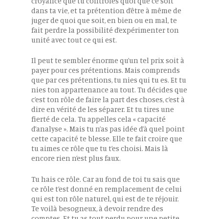
croyance que tu contrôles quoi que ce soit
dans ta vie, et ta prétention d’être à même de
juger de quoi que soit, en bien ou en mal, te
fait perdre la possibilité d’expérimenter ton
unité avec tout ce qui est.
Il peut te sembler énorme qu’un tel prix soit à
payer pour ces prétentions. Mais comprends
que par ces prétentions, tu nies qui tu es. Et tu
nies ton appartenance au tout. Tu décides que
c’est ton rôle de faire la part des choses, c’est à
dire en vérité de les séparer. Et tu tires une
fierté de cela. Tu appelles cela « capacité
d’analyse ». Mais tu n’as pas idée d’à quel point
cette capacité te blesse. Elle te fait croire que
tu aimes ce rôle que tu t’es choisi. Mais là
encore rien n’est plus faux.
Tu hais ce rôle. Car au fond de toi tu sais que
ce rôle t’est donné en remplacement de celui
qui est ton rôle naturel, qui est de te réjouir.
Te voilà besogneux, à devoir rendre des
comptes. Et tu as tout perdu pour une petite