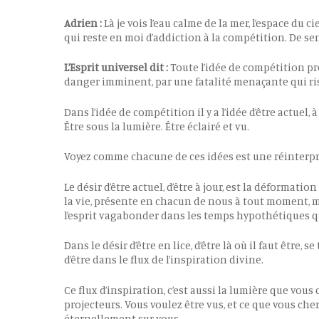
Hit enter to search or ESC to close
Adrien :
Là je vois l’eau calme de la mer, l’espace du c
qui reste en moi d’addiction à la compétition. De se
L’Esprit universel dit :
Toute l’idée de compétition pr
danger imminent, par une fatalité menaçante qui risqu
Dans l’idée de compétition il y a l’idée d’être actuel, à 
Être sous la lumière. Être éclairé et vu.
Voyez comme chacune de ces idées est une réinterprét
Le désir d’être actuel, d’être à jour, est la déformatio
la vie, présente en chacun de nous à tout moment, 
l’esprit vagabonder dans les temps hypothétiques que
Dans le désir d’être en lice, d’être là où il faut être, 
d’être dans le flux de l’inspiration divine.
Ce flux d’inspiration, c’est aussi la lumière que vou
projecteurs. Vous voulez être vus, et ce que vous ch
éternellement sur vous.