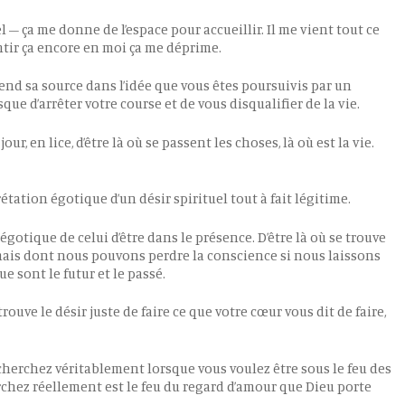
iel – ça me donne de l’espace pour accueillir. Il me vient tout ce
ntir ça encore en moi ça me déprime.
end sa source dans l’idée que vous êtes poursuivis par un
e d’arrêter votre course et de vous disqualifier de la vie.
jour, en lice, d’être là où se passent les choses, là où est la vie.
ation égotique d’un désir spirituel tout à fait légitime.
n égotique de celui d’être dans le présence. D’être là où se trouve
mais dont nous pouvons perdre la conscience si nous laissons
 sont le futur et le passé.
se trouve le désir juste de faire ce que votre cœur vous dit de faire,
s cherchez véritablement lorsque vous voulez être sous le feu des
erchez réellement est le feu du regard d’amour que Dieu porte