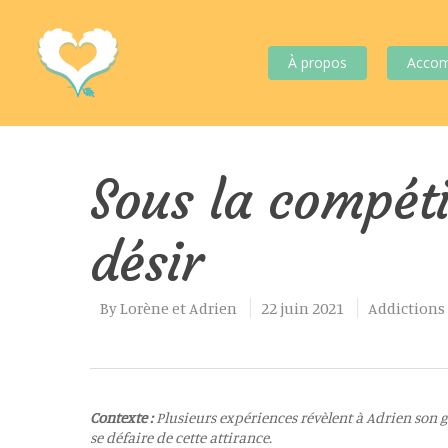
À propos
Acco
Sous la compéti
désir
By
Lorène et Adrien
22 juin 2021
Addictions
Contexte :
Plusieurs expériences révèlent à Adrien son 
se défaire de cette attirance.