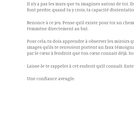
Il n’y a pas les murs que tu imagines autour de toi. Il
font perdre, quand tu y crois, ta capacité d’orientatio
Renonce à ce jeu. Pense qu’il existe pour toi un chem
t’emmène directement au but.
Pour cela, tu dois apprendre à observer les miroirs qu
images qu’ils te renvoient portent un faux témoignage
par le cœur à l’endroit que ton cœur connait déjà. S
Laisse-le te rappeler à cet endroit qu’il connaît. Ent
Une confiance aveugle.