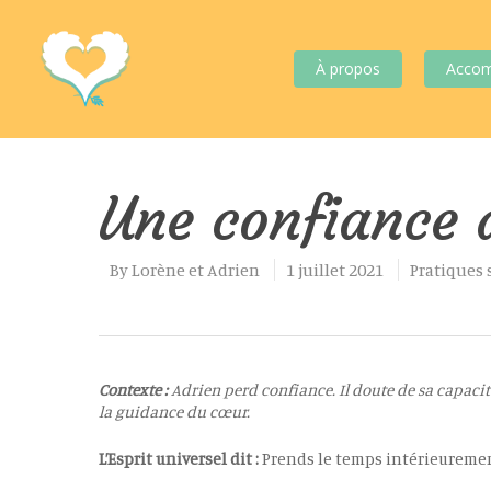
À propos
Acco
Une confiance 
By
Lorène et Adrien
1 juillet 2021
Pratiques 
Contexte :
Adrien perd confiance. Il doute de sa capacité 
Hit enter to search or ESC to close
la guidance du cœur.
L’Esprit universel dit :
Prends le temps intérieurement