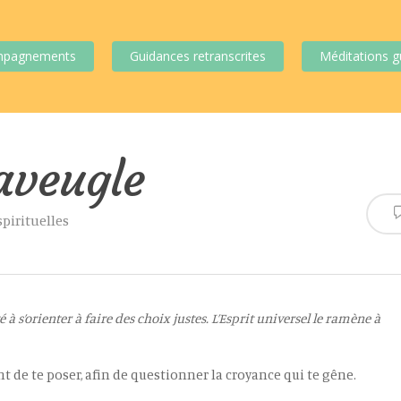
mpagnements
Guidances retranscrites
Méditations g
aveugle
spirituelles
à s’orienter à faire des choix justes. L’Esprit universel le ramène à
 de te poser, afin de questionner la croyance qui te gêne.