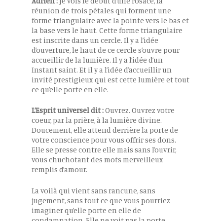
Adrien :
Je vois le début d’une rosace, la
réunion de trois pétales qui forment une
forme triangulaire avec la pointe vers le bas et
la base vers le haut. Cette forme triangulaire
est inscrite dans un cercle. Il y a l’idée
d’ouverture, le haut de ce cercle s’ouvre pour
accueillir de la lumière. Il y a l’idée d’un
Instant saint. Et il y a l’idée d’accueillir un
invité prestigieux qui est cette lumière et tout
ce qu’elle porte en elle.
L’Esprit universel dit :
Ouvrez. Ouvrez votre
coeur, par la prière, à la lumière divine.
Doucement, elle attend derrière la porte de
votre conscience pour vous offrir ses dons.
Elle se presse contre elle mais sans l’ouvrir,
vous chuchotant des mots merveilleux
remplis d’amour.
La voilà qui vient sans rancune, sans
jugement, sans tout ce que vous pourriez
imaginer qu’elle porte en elle de
condamnation. Elle ne voit pas la porte