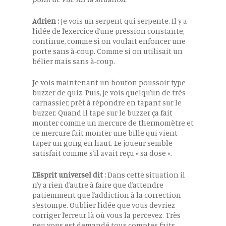
Adrien :
Je vois un serpent qui serpente. Il y a
l’idée de l’exercice d’une pression constante,
continue, comme si on voulait enfoncer une
porte sans à-coup. Comme si on utilisait un
bélier mais sans à-coup.
Je vois maintenant un bouton poussoir type
buzzer de quiz. Puis, je vois quelqu’un de très
carnassier, prêt à répondre en tapant sur le
buzzer. Quand il tape sur le buzzer ça fait
monter comme un mercure de thermomètre et
ce mercure fait monter une bille qui vient
taper un gong en haut. Le joueur semble
satisfait comme s’il avait reçu « sa dose ».
L’Esprit universel dit :
Dans cette situation il
n’y a rien d’autre à faire que d’attendre
patiemment que l’addiction à la correction
s’estompe. Oublier l’idée que vous devriez
corriger l’erreur là où vous la percevez. Très
peu vous est demandé tous comptes faits.