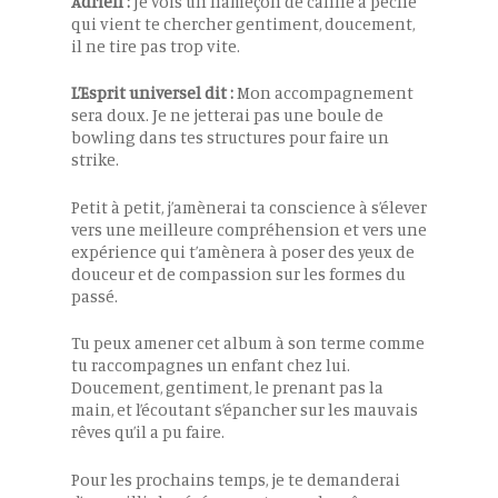
Adrien :
Je vois un hameçon de canne à pêche
qui vient te chercher gentiment, doucement,
il ne tire pas trop vite.
L’Esprit universel dit :
Mon accompagnement
sera doux. Je ne jetterai pas une boule de
bowling dans tes structures pour faire un
strike.
Petit à petit, j’amènerai ta conscience à s’élever
vers une meilleure compréhension et vers une
expérience qui t’amènera à poser des yeux de
douceur et de compassion sur les formes du
passé.
Tu peux amener cet album à son terme comme
tu raccompagnes un enfant chez lui.
Doucement, gentiment, le prenant pas la
main, et l’écoutant s’épancher sur les mauvais
rêves qu’il a pu faire.
Pour les prochains temps, je te demanderai