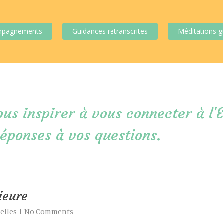
mpagnements
Guidances retranscrites
Méditations g
us inspirer à vous connecter à l'E
réponses à vos questions.
rieure
uelles
No Comments