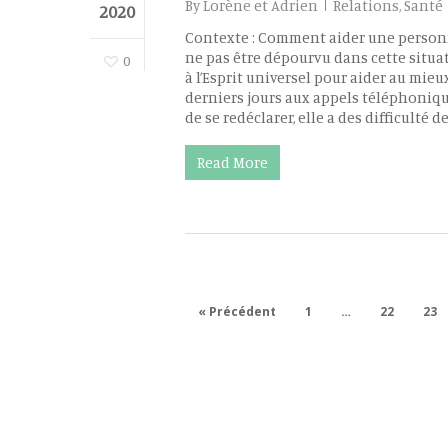
By
Lorène et Adrien
Relations
,
Santé
2020
Contexte : Comment aider une personn
ne pas être dépourvu dans cette situa
0
à l’Esprit universel pour aider au mie
derniers jours aux appels téléphonique
de se redéclarer, elle a des difficulté d
Read More
« Précédent
1
…
22
23