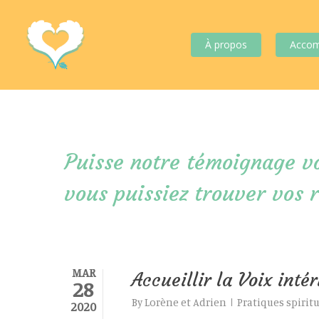
À propos
Acco
Puisse notre témoignage vo
vous puissiez trouver vos 
MAR
Accueillir la Voix inté
28
By
Lorène et Adrien
Pratiques spirit
2020