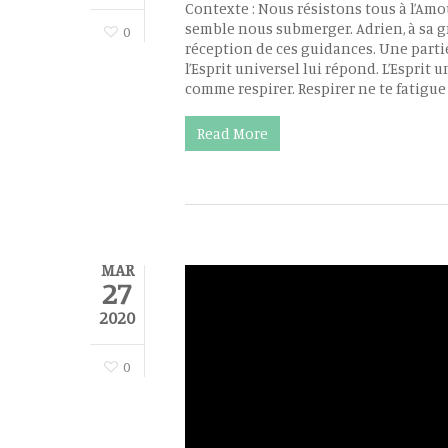
Contexte : Nous résistons tous à l’Amo
Hit enter to search or ESC to close
semble nous submerger. Adrien, à sa g
0
réception de ces guidances. Une partie
l’Esprit universel lui répond. L’Esprit u
comme respirer. Respirer ne te fatigue 
Read More
MAR
27
2020
0