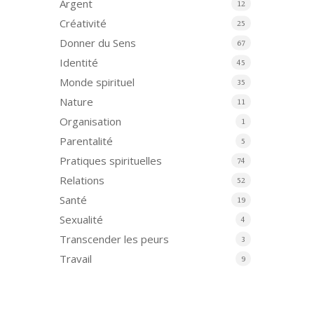
Argent
12
Créativité
25
Donner du Sens
67
Identité
45
Monde spirituel
35
Nature
11
Organisation
1
Parentalité
5
Pratiques spirituelles
74
Relations
52
Santé
19
Sexualité
4
Transcender les peurs
3
Travail
9