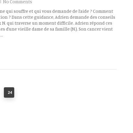
No Comments
e qui souffre et qui vous demande de l’aide ? Comment
tion ? Dans cette guidance, Adrien demande des conseils
ux N. qui traverse un moment difficile. Adrien répond ces
s d’une vieille dame de sa famille (N.). Son cancer vient
e…
24