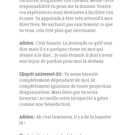
vacances, d’organiser ton chemin. Même cette
responsabilité tu peux me la donner. Toutes
ces expériences sont destinées à faciliter ton
écoute. Tu apprends à être très attentif à mes
directives. Ne sachant pas exactement ce que
tu veux, cela t’est plus que nécessaire.
Adrien :
C’est bizarre. Là j’entends ce qu’Il veut
dire mais il y a quelque chose en moi qui
résiste à le dire… Je suis étonné, il doit y avoir
une leçon de pardon pour moi là-dedans.
L’Esprit universel dit :
Tu seras bientôt
complètement dépendant de moi. Et
complètement ignorant de toute projection
d’organisation. Mais Dieu que tu seras
heureux ! Accueille cette incapacité à gérer
comme une bénédiction.
Adrien :
Ah c’est lumineux, il y a de la lumière
là !